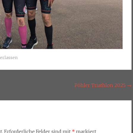
erlassen
Pöhler Triathlon 2025
→
t.
Erforderliche Felder sind mit
*
markiert