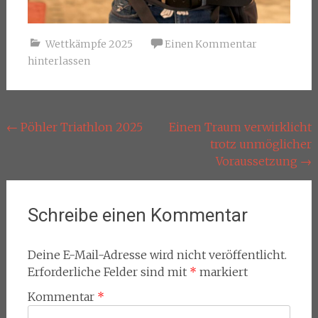
Wettkämpfe 2025
Einen Kommentar
hinterlassen
Beitragsnavigation
←
Pöhler Triathlon 2025
Einen Traum verwirklicht
trotz unmöglicher
Voraussetzung
→
Schreibe einen Kommentar
Deine E-Mail-Adresse wird nicht veröffentlicht.
Erforderliche Felder sind mit
*
markiert
Kommentar
*